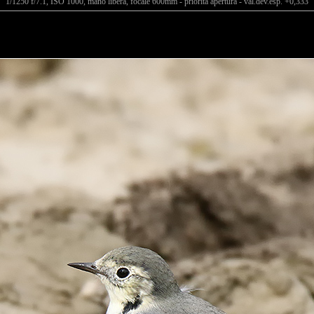
1/1250 f/7.1, ISO 1000, mano libera, focale 600mm - priorità apertura - val.dev.esp. +0,333