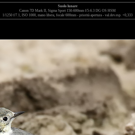
Suolo lunare
Canon 7D Mark II, Sigma Sport 150-600mm f/5-6.3 DG OS HSM
1/1250 f/7.1, ISO 1000, mano libera, focale 600mm - priorità apertura - val.dev.esp. +0,333