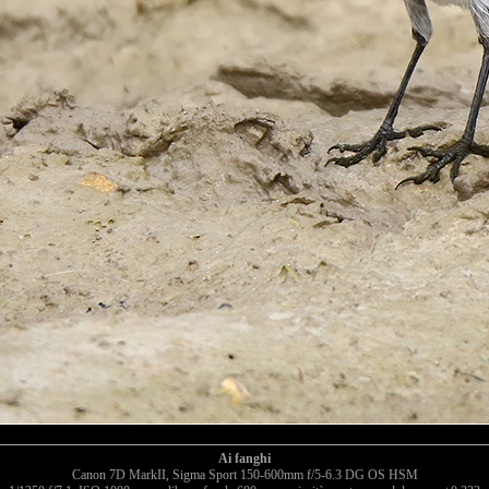
Ai fanghi
Canon 7D MarkII, Sigma Sport 150-600mm f/5-6.3 DG OS HSM